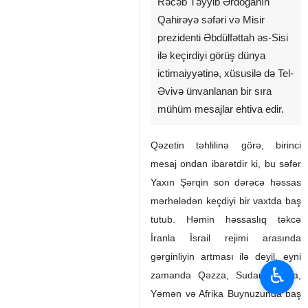
Rəcəb Təyyib Ərdoğanın
Qahirəyə səfəri və Misir
prezidenti Əbdülfəttah əs-Sisi
ilə keçirdiyi görüş dünya
ictimaiyyətinə, xüsusilə də Tel-
Əvivə ünvanlanan bir sıra
mühüm mesajlar ehtiva edir.
Qəzetin təhlilinə görə, birinci
mesaj ondan ibarətdir ki, bu səfər
Yaxın Şərqin son dərəcə həssas
mərhələdən keçdiyi bir vaxtda baş
tutub. Həmin həssaslıq təkcə
İranla İsrail rejimi arasında
gərginliyin artması ilə deyil, eyni
♿︎
zamanda Qəzza, Sudan, Liviya,
Yəmən və Afrika Buynuzunda baş