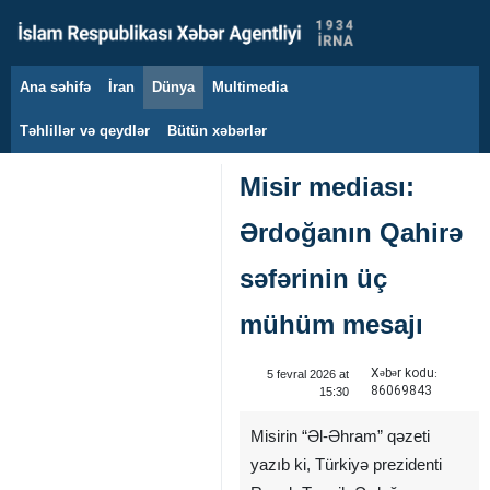
Ana səhifə
İran
Dünya
Multimedia
8 avqust 2026
Təhlillər və qeydlər
Bütün xəbərlər
Misir mediası:
Ərdoğanın Qahirə
səfərinin üç
mühüm mesajı
Xəbər kodu:
5 fevral 2026 at
86069843
15:30
Misirin “Əl-Əhram” qəzeti
yazıb ki, Türkiyə prezidenti