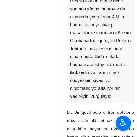
Respublikasının prezidenti
yanında xüsusi nümayəndə
qismində çıxış edən XİN-in
hüquqi və beynəlxalq
məsələlər üzrə müavini Kazım
Qəribabadi ilə görüşdə Pekinin
Tehranın nüvə enerjisindən
dinc məqsədlərlə istifadə
hüququna dəstəyini bir daha
ifadə edib və İranın nüvə
dosyesinin siyasi və
diplomatik yollarla həllinin
vacibliyini vurğulayıb.
Liu Bin qeyd edib ki, İran dəfələrlə
♿︎
nüvə silahı əldə etmək niyyətində
olmadığını bəyan edib və Çin də