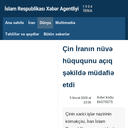
Ana səhifə
İran
Dünya
Multimedia
8 avqust 2026
Təhlillər və qeydlər
Bütün xəbərlər
Çin İranın nüvə
hüququnu açıq
şəkildə müdafiə
etdi
Xəbər kodu:
5 fevral 2026 at
86070075
23:05
Çinin xarici işlər nazirinin
köməkçisi, İran İslam