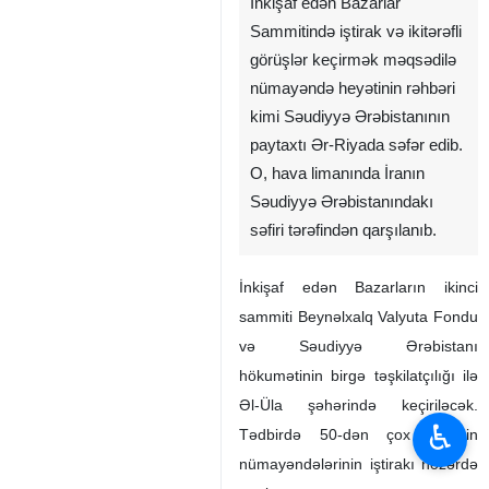
İqtisadiyyat və maliyyə naziri
Seyid Əli Mədənizadə ikinci
İnkişaf edən Bazarlar
Sammitində iştirak və ikitərəfli
görüşlər keçirmək məqsədilə
nümayəndə heyətinin rəhbəri
kimi Səudiyyə Ərəbistanının
paytaxtı Ər-Riyada səfər edib.
O, hava limanında İranın
Səudiyyə Ərəbistanındakı
səfiri tərəfindən qarşılanıb.
İnkişaf edən Bazarların ikinci
♿︎
sammiti Beynəlxalq Valyuta Fondu
və Səudiyyə Ərəbistanı
hökumətinin birgə təşkilatçılığı ilə