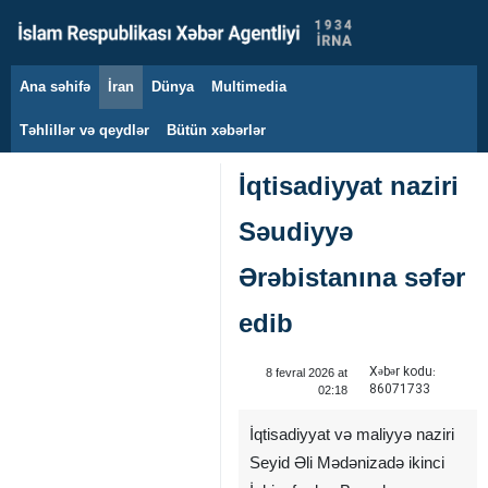
Ana səhifə
İran
Dünya
Multimedia
7 avqust 2026
Təhlillər və qeydlər
Bütün xəbərlər
İqtisadiyyat naziri
Səudiyyə
Ərəbistanına səfər
edib
Xəbər kodu:
8 fevral 2026 at
86071733
02:18