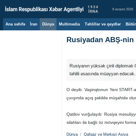
8 avqust 2026
Ana səhifə
İran
Dünya
Multimedia
Təhlillər və qeydlər
Bütün
Rusiyadan ABŞ-nin “
Rusiyanın yüksək çinli diplomatı G
təhlili əsasında müəyyən edəcək.
O deyib: Vaşinqtonun Yeni START-a 
çıxışında açıq şəkildə müşahidə olu
Qatilov vurğulayıb: Rusiya məsuliyy
silahları ilə bağlı öz mövqeyini form
Dünya
Qafqaz və Mərkəzi Asiya