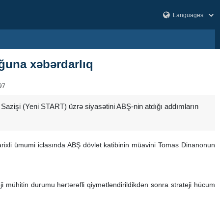
ğuna xəbərdarlıq
97
ı Sazişi (Yeni START) üzrə siyasətini ABŞ-nin atdığı addımların
rixli ümumi iclasında ABŞ dövlət katibinin müavini Tomas Dinanonun
i mühitin durumu hərtərəfli qiymətləndirildikdən sonra strateji hücum