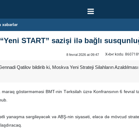
 xəbərlər
Yeni START” sazişi ilə bağlı susqunlu
Xəbər kodu:
860718
8 fevral 2026 at 09:47
ennadi Qatilov bildirib ki, Moskva Yeni Strateji Silahların Azaldılmas
maraq göstərməməsi BMT-nin Tərksilah üzrə Konfransının 6 fevral ta
nub.
ətli yanaşma sərgiləyəcək və ABŞ-nin siyasəti, eləcə də mövcud stratej
alaşdıracaq.