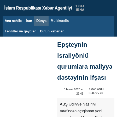
Ana səhifə
İran
Dünya
Multimedia
6 avqust 2026
Təhlillər və qeydlər
Bütün xəbərlər
Epşteynin
israilyönlü
qurumlara maliyyə
dəstəyinin ifşası
Xəbər kodu:
8 fevral 2026 at
86072778
21:41
ABŞ Ədliyyə Nazirliyi
tərəfindən açıqlanan yeni