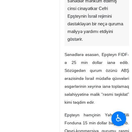
sənədlər məhkum edilmiş
cinsi cinayətkar Cefri
Epşteynin İsrail rejimini
dəstəkləyən bir neçə quruma
maliyyə yardımı etdiyini
göstərir.
Sənədlərə əsasən, Epşteyn FIDF-
ə 25 min dollar ianə edib.
Sözügedən qurum özünü ABŞ
ərazisində İsrail müdafiə qüvvələri
əsgərlərinin xeyrinə ianə toplamaq
səlahiyyətinə malik “rəsmi təşkilat”
kimi təqdim edir.
Epşteyn həmçinin Yəhudi Milli
♿︎
Fonduna 15 min dollar bağışlayıb.
Qeyri-kommersiya qurumu rəsmi