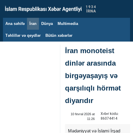
Ana səhifə
İran
Dünya
Multimedia
10 avqust 2026
Təhlillər və qeydlər
Bütün xəbərlər
İran monoteist
dinlər arasında
birgəyaşayış və
qarşılıqlı hörmət
diyarıdır
Xəbər kodu:
10 fevral 2026 at
86074414
11:26
Mədəniyyət və İslami İrşad