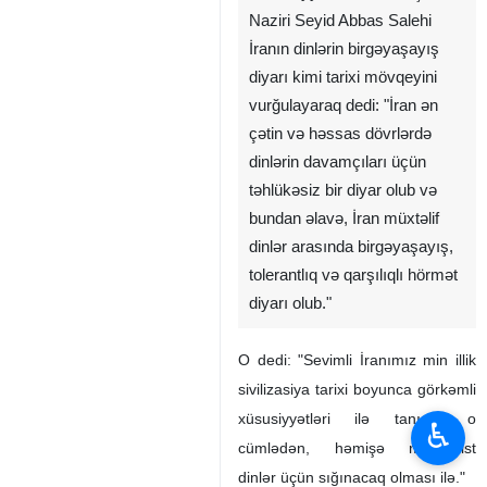
Naziri Seyid Abbas Salehi
İranın dinlərin birgəyaşayış
diyarı kimi tarixi mövqeyini
vurğulayaraq dedi: "İran ən
çətin və həssas dövrlərdə
dinlərin davamçıları üçün
təhlükəsiz bir diyar olub və
bundan əlavə, İran müxtəlif
dinlər arasında birgəyaşayış,
tolerantlıq və qarşılıqlı hörmət
diyarı olub."
O dedi: "Sevimli İranımız min illik
sivilizasiya tarixi boyunca görkəmli
xüsusiyyətləri ilə tanınır; o
♿︎
cümlədən, həmişə monoteist
dinlər üçün sığınacaq olması ilə."