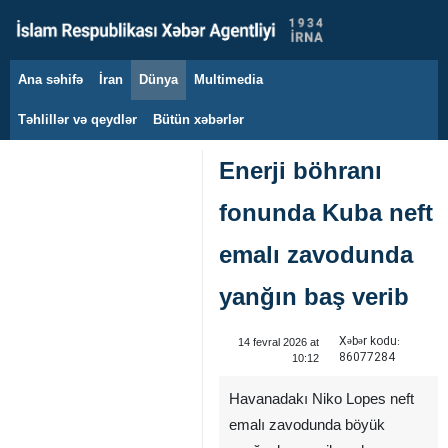
Ana səhifə
İran
Dünya
Multimedia
7 avqust 2026
Təhlillər və qeydlər
Bütün xəbərlər
Enerji böhranı
fonunda Kuba neft
emalı zavodunda
yanğın baş verib
Xəbər kodu:
14 fevral 2026 at
86077284
10:12
Havanadakı Niko Lopes neft
emalı zavodunda böyük