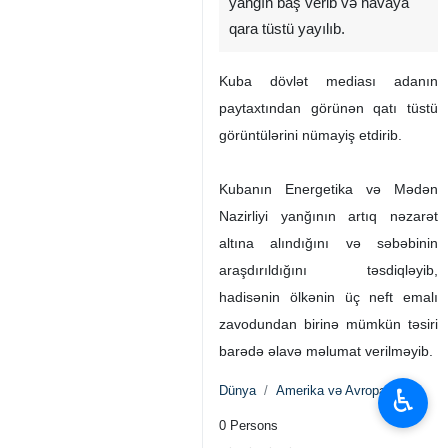
yanğın baş verib və havaya
qara tüstü yayılıb.
Kuba dövlət mediası adanın
paytaxtından görünən qatı tüstü
görüntülərini nümayiş etdirib.
Kubanın Energetika və Mədən
Nazirliyi yanğının artıq nəzarət
altına alındığını və səbəbinin
araşdırıldığını təsdiqləyib,
hadisənin ölkənin üç neft emalı
zavodundan birinə mümkün təsiri
barədə əlavə məlumat verilməyib.
♿︎
Dünya
Amerika və Avropa
0 Persons