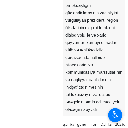
əməkdaşlığın
gücləndirilməsinin vacibliyini
vurğulayan prezident, region
ölkələrinin öz problemlərini
dialoq yolu ilə və xarici
qəyyumun köməyi olmadan
sülh və təhlükəsizlik
çərçivəsində həll edə
biləcəklərini və
kommunikasiya marşrutlarının
və nəqliyyat dəhlizlərinin
inkişaf etdirilməsinin
təhlükəsizliyin və iqtisadi
tərəqqinin təmin edilməsi yolu
olacağını söylədi.
♿︎
Şənbə günü "İran Dəhlizi 2026;