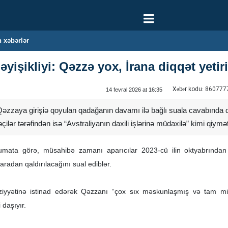
 xəbərlər
işikliyi: Qəzzə yox, İrana diqqət yetir
Xəbər kodu:
860777
14 fevral 2026 at 16:35
n Qəzzaya girişiə qoyulan qadağanın davamı ilə bağlı suala cavabında
çilər tərəfindən isə “Avstraliyanın daxili işlərinə müdaxilə” kimi qiymətl
lumata görə, müsahibə zamanı aparıcılar 2023-cü ilin oktyabrında
adan qaldırılacağını sual ediblər.
iyyətinə istinad edərək Qəzzanı “çox sıx məskunlaşmış və tam minal
 daşıyır.