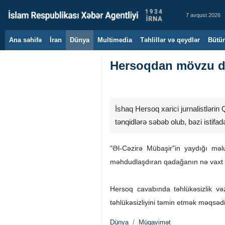
7 avqust 2026
Ana səhifə
İran
Dünya
Multimedia
Təhlillər və qeydlər
Bütün
Hersoqdan mövzu dəy
İshaq Hersoq xarici jurnalistləri
tənqidlərə səbəb olub, bəzi istifadə
"Əl-Cəzirə Mübaşir"in yaydığı mə
məhdudlaşdıran qadağanın nə vaxt ar
Hersoq cavabında təhlükəsizlik vəz
təhlükəsizliyini təmin etmək məqsədi
Dünya
Müqavimət