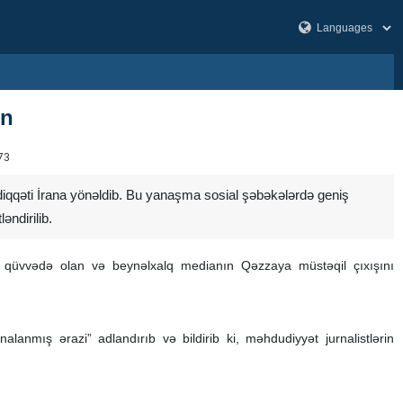
in
73
 diqqəti İrana yönəldib. Bu yanaşma sosial şəbəkələrdə geniş
əndirilib.
n qüvvədə olan və beynəlxalq medianın Qəzzaya müstəqil çıxışını
anmış ərazi” adlandırıb və bildirib ki, məhdudiyyət jurnalistlərin