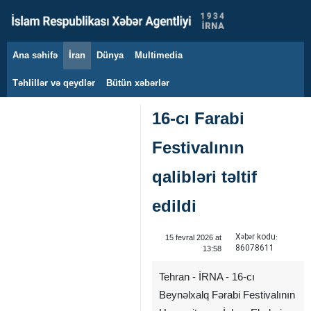
Ana səhifə
İran
Dünya
Multimedia
6 avqust 2026
Təhlillər və qeydlər
Bütün xəbərlər
16-cı Farabi
Festivalının
qalibləri təltif
edildi
Xəbər kodu:
15 fevral 2026 at
86078611
13:58
Tehran - İRNA - 16-cı
Beynəlxalq Fərabi Festivalının