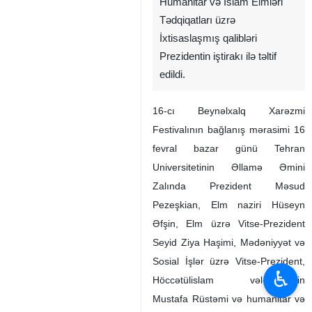
Humanitar və İslam Elmləri
Tədqiqatları üzrə
İxtisaslaşmış qalibləri
Prezidentin iştirakı ilə təltif
edildi.
16-cı Beynəlxalq Xarəzmi
Festivalının bağlanış mərasimi 16
fevral bazar günü Tehran
Universitetinin Əllamə Əmini
Zalında Prezident Məsud
Pezeşkian, Elm naziri Hüseyn
Əfşin, Elm üzrə Vitse-Prezident
Seyid Ziya Haşimi, Mədəniyyət və
Sosial İşlər üzrə Vitse-Prezident,
♿︎
Höccətülislam vəl-müslimin
Mustafa Rüstəmi və humanitar və