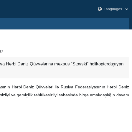
97
siya Hərbi Dəniz Qüvvələrinə məxsus “Stoyski” helikopterdaşıyan
likasının Hərbi Dəniz Qüvvələri ilə Rusiya Federasiyasının Hərbi Dəniz
sizliyi və gəmiçilik təhlükəsizliyi sahəsində birgə əməkdaşlığın davam