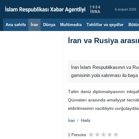
6 avqust 2026
Ana səhifə
İran
Dünya
Multimedia
Təhlillər və qeydlər
Bütün
İran və Rusiya arası
İran İslam Respublikasının və Ru
gəmisinin yola salınması ilə başa 
Təlim dəniz diplomatiyasının inkişaf
Qüvvələri arasında əməliyyat təcrübə
etdirilməsinin vacibliyini vurğulayıbla
İran
Hərbi
1 Persons