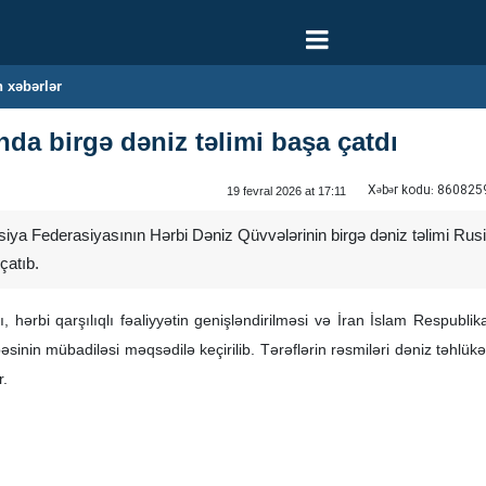
 xəbərlər
nda birgə dəniz təlimi başa çatdı
Xəbər kodu:
860825
19 fevral 2026 at 17:11
siya Federasiyasının Hərbi Dəniz Qüvvələrinin birgə dəniz təlimi Ru
çatıb.
ı, hərbi qarşılıqlı fəaliyyətin genişləndirilməsi və İran İslam Respub
sinin mübadiləsi məqsədilə keçirilib. Tərəflərin rəsmiləri dəniz təhlükə
r.