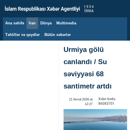
Ana səhifə
İran
Dünya
Multimedia
9 avqust 2026
Təhlillər və qeydlər
Bütün xəbərlər
Urmiya gölü
canlandı / Su
səviyyəsi 68
santimetr artdı
Xəbər kodu:
21 fevral 2026 at
86083701
12:27