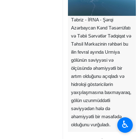
Təbriz - İRNA - Şərqi
Azərbaycan Kənd Təsərrüfatı
və Təbii Sərvətlər Tədqiqat və
Təhsil Mərkəzinin rəhbəri bu
ilin fevral ayında Urmiya
gölünün səviyyəsi və
ölçüsündə əhəmiyyətli bir
artım olduğunu açıqladı və
hidroloji göstəricilərin
yaxşılaşmasına baxmayaraq,
gölün uzunmüddətli
səviyyədən hələ də
əhəmiyyətli bir məsafədə
♿︎
olduğunu vurğuladı.