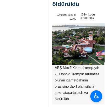
öldürüldü
Xəbər kodu:
22 fevral 2026 at
86084992
22:00
ABŞ Məxfi Xidməti açıqlayıb
ki, Donald Trampın mühafizə
olunan iqamətgahının
ərazisinə daxil olan silahlı
şəxs atəşə tutulub və
♿︎
öldürülüb.