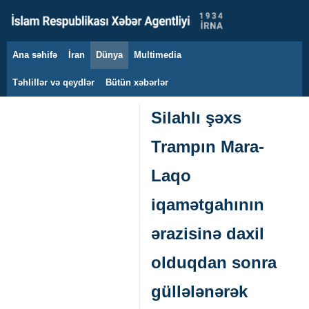
Ana səhifə
İran
Dünya
Multimedia
7 avqust 2026
Təhlillər və qeydlər
Bütün xəbərlər
Silahlı şəxs
Trampın Mara-
Laqo
iqamətgahının
ərazisinə daxil
olduqdan sonra
güllələnərək