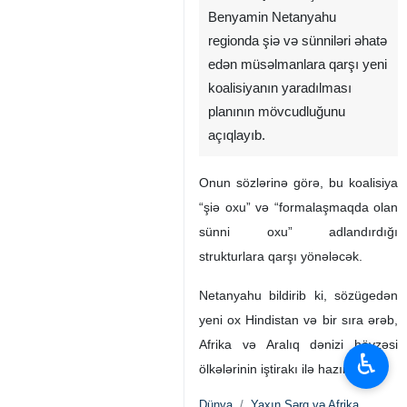
Benyamin Netanyahu
regionda şiə və sünniləri əhatə
edən müsəlmanlara qarşı yeni
koalisiyanın yaradılması
planının mövcudluğunu
açıqlayıb.
Onun sözlərinə görə, bu koalisiya
“şiə oxu” və “formalaşmaqda olan
sünni oxu” adlandırdığı
strukturlara qarşı yönələcək.
Netanyahu bildirib ki, sözügedən
yeni ox Hindistan və bir sıra ərəb,
Afrika və Aralıq dənizi hövzəsi
♿︎
ölkələrinin iştirakı ilə hazırlanır.
Dünya
Yaxın Şərq və Afrika