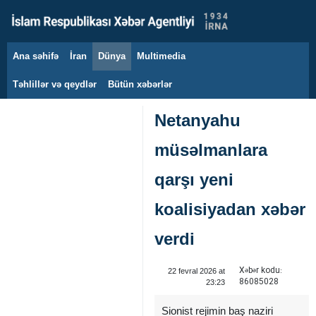
Ana səhifə
İran
Dünya
Multimedia
8 avqust 2026
Təhlillər və qeydlər
Bütün xəbərlər
Netanyahu
müsəlmanlara
qarşı yeni
koalisiyadan xəbər
verdi
Xəbər kodu:
22 fevral 2026 at
86085028
23:23
Sionist rejimin baş naziri