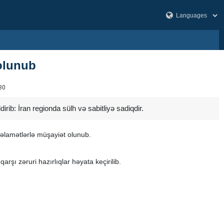
 olunub
30
rib: İran regionda sülh və sabitliyə sadiqdir.
i əlamətlərlə müşayiət olunub.
şı zəruri hazırlıqlar həyata keçirilib.