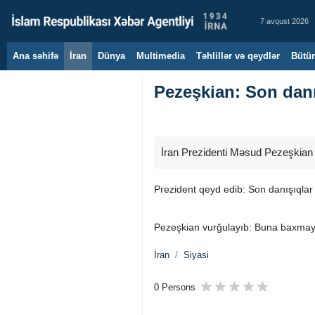
7 avqust 2026
Ana səhifə
İran
Dünya
Multimedia
Təhlillər və qeydlər
Bütün
Pezeşkian: Son danı
İran Prezidenti Məsud Pezeşkian “X
Prezident qeyd edib: Son danışıqlar 
Pezeşkian vurğulayıb: Buna baxmayara
İran
Siyasi
0 Persons