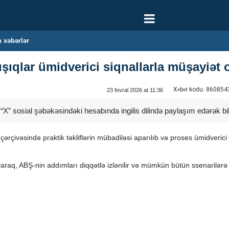
 xəbərlər
şıqlar ümidverici siqnallarla müşayiət
Xəbər kodu:
860854
23 fevral 2026 at 11:36
” sosial şəbəkəsindəki hesabında ingilis dilində paylaşım edərək bildi
çərçivəsində praktik təkliflərin mübadiləsi aparılıb və proses ümidveric
q, ABŞ-nin addımları diqqətlə izlənilir və mümkün bütün ssenarilərə qar