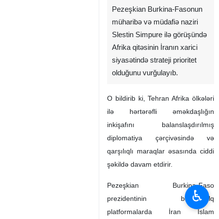
Pezeşkian Burkina-Fasonun
müharibə və müdafiə naziri
Slestin Simpure ilə görüşündə
Afrika qitəsinin İranın xarici
siyasətində strateji prioritet
olduğunu vurğulayıb.
O bildirib ki, Tehran Afrika ölkələri
ilə hərtərəfli əməkdaşlığın
inkişafını balanslaşdırılmış
diplomatiya çərçivəsində və
qarşılıqlı maraqlar əsasında ciddi
şəkildə davam etdirir.
Pezeşkian Burkina-Faso
♿︎
prezidentinin beynəlxalq
platformalarda İran İslam