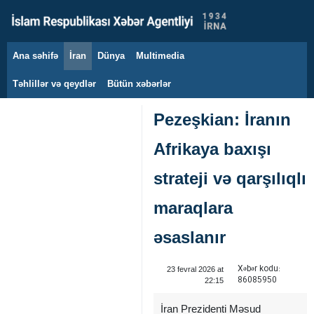
Ana səhifə
İran
Dünya
Multimedia
6 avqust 2026
Təhlillər və qeydlər
Bütün xəbərlər
Pezeşkian: İranın
Afrikaya baxışı
strateji və qarşılıqlı
maraqlara
əsaslanır
Xəbər kodu:
23 fevral 2026 at
86085950
22:15
İran Prezidenti Məsud