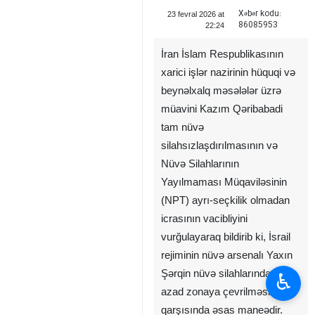
Xəbər kodu:
23 fevral 2026 at
86085953
22:24
İran İslam Respublikasının
xarici işlər nazirinin hüquqi və
beynəlxalq məsələlər üzrə
müavini Kazım Qəribabadi
tam nüvə
silahsızlaşdırılmasının və
Nüvə Silahlarının
♿︎
Yayılmaması Müqaviləsinin
(NPT) ayrı-seçkilik olmadan