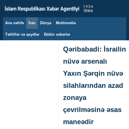
Ana səhifə
İran
Dünya
Multimedia
7 avqust 2026
Təhlillər və qeydlər
Bütün xəbərlər
Qəribabadi: İsrailin
nüvə arsenalı
Yaxın Şərqin nüvə
silahlarından azad
zonaya
çevrilməsinə əsas
maneədir