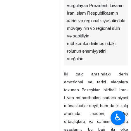
Mədəni və tarixi ortaqlıqları
vurğulayan Prezident, Livanın
İran İslam Respublikasının
xarici və regional siyasətindəki
mövqeyinin və regional sülh
və sabitliyin
möhkəmləndirilməsindəki
rolunun əhəmiyyətini
vurğuladı.
İki xalq arasındakı dərin
♿︎
emosional və tarixi əlaqələrə
toxunan Pezeşkian bildirdi: İran-