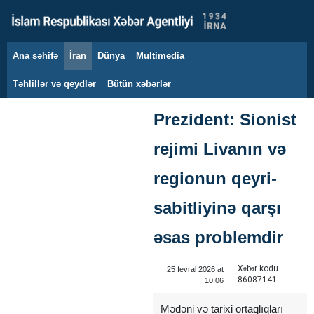
Ana səhifə
İran
Dünya
Multimedia
9 avqust 2026
Təhlillər və qeydlər
Bütün xəbərlər
Prezident: Sionist
rejimi Livanın və
regionun qeyri-
sabitliyinə qarşı
əsas problemdir
Xəbər kodu:
25 fevral 2026 at
86087141
10:06