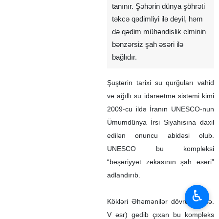
tanınır. Şəhərin dünya şöhrəti
təkcə qədimliyi ilə deyil, həm
də qədim mühəndislik elminin
bənzərsiz şah əsəri ilə
bağlıdır.
Şuştərin tarixi su qurğuları vahid
və ağıllı su idarəetmə sistemi kimi
2009-cu ildə İranın UNESCO-nun
Ümumdünya İrsi Siyahısına daxil
edilən onuncu abidəsi olub.
UNESCO bu kompleksi
“bəşəriyyət zəkasının şah əsəri”
adlandırıb.
♿︎
Kökləri Əhəmənilər dövrünə (e.ə.
V əsr) gedib çıxan bu kompleks