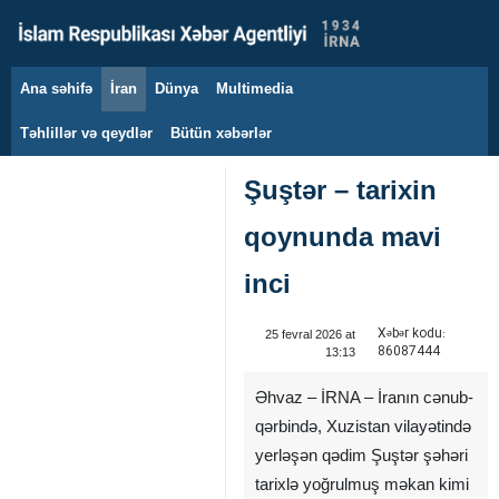
Ana səhifə
İran
Dünya
Multimedia
10 avqust 2026
Təhlillər və qeydlər
Bütün xəbərlər
Şuştər – tarixin
qoynunda mavi
inci
Xəbər kodu:
25 fevral 2026 at
86087444
13:13
Əhvaz – İRNA – İranın cənub-
qərbində, Xuzistan vilayətində
yerləşən qədim Şuştər şəhəri
tarixlə yoğrulmuş məkan kimi