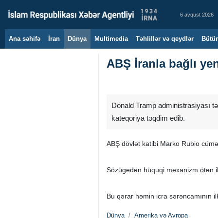
6 avqust 2026
Ana səhifə
İran
Dünya
Multimedia
Təhlillər və qeydlər
Bütün
ABŞ İranla bağlı ye
Donald Tramp administrasiyası tərə
kateqoriya təqdim edib.
ABŞ dövlət katibi Marko Rubio cümə g
Sözügedən hüquqi mexanizm ötən ili
Bu qərar həmin icra sərəncamının ilk
Dünya
Amerika və Avropa