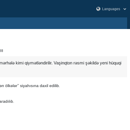
38
mərhələ kimi qiymətləndirilir. Vaşinqton rəsmi şəkildə yeni hüquqi
ölkələr” siyahısına daxil edilib.
radılıb.