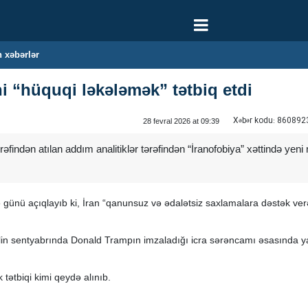
 xəbərlər
ni “hüquqi ləkələmək” tətbiq etdi
Xəbər kodu:
860892
28 fevral 2026 at 09:39
findən atılan addım analitiklər tərəfindən “İranofobiya” xəttində yeni 
ünü açıqlayıb ki, İran “qanunsuz və ədalətsiz saxlamalara dəstək verən 
n sentyabrında Donald Trampın imzaladığı icra sərəncamı əsasında ya
 tətbiqi kimi qeydə alınıb.