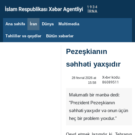
Ana səhifə
İran
Dünya
Multimedia
6 avqust 2026
Təhlillər və qeydlər
Bütün xəbərlər
Pezeşkianın
səhhəti yaxşıdır
Xəbər kodu:
28 fevral 2026 at
86089511
15:58