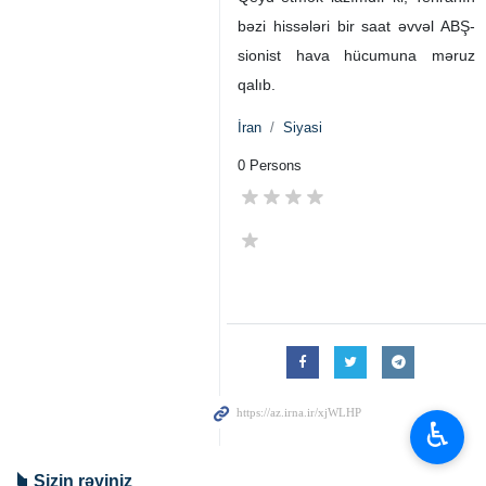
Məlumatlı bir mənbə dedi:
"Prezident Pezeşkianın
səhhəti yaxşıdır və onun üçün
heç bir problem yoxdur."
Qeyd etmək lazımdır ki, Tehranın
bəzi hissələri bir saat əvvəl ABŞ-
sionist hava hücumuna məruz
qalıb.
İran
Siyasi
0 Persons
♿︎