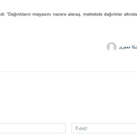
: "Dağıntıların miqyasını nəzərə alaraq, məktəbdə dağıntılar altından
یکا جعفری