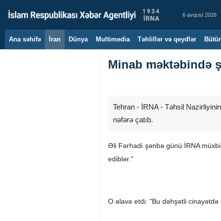
6 avqust 2026
Ana səhifə
İran
Dünya
Multimedia
Təhlillər və qeydlər
Bütün
Minab məktəbində şəh
Tehran - İRNA - Təhsil Nazirliyin
nəfərə çatıb.
Əli Fərhadi şənbə günü İRNA müxbiri
ediblər."
O əlavə etdi: "Bu dəhşətli cinayətdə