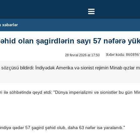
 xəbərlər
id olan şagirdlərin sayı 57 nəfərə yüks
Xəbər kodu:
860896
28 fevral 2026 at 17:50
in sözçüsü bildirdi: İndiyədək Amerika və sionist rejimin Minab qızla
 ilə söhbətində qeyd etdi: "Dünya imperializmi və sionistlər bu gün Mi
 indiyə qədər 57 şagird şəhid olub, daha 63 nəfər isə yaralanıb."