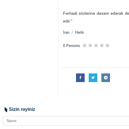
Fərhadi sözlərinə davam edərək dedi
edir."
İran
Hərbi
0 Persons
Sizin rəyiniz