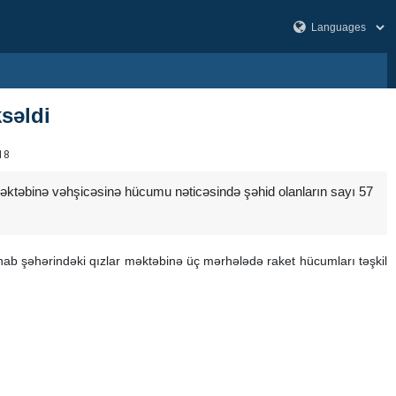
əldi ‌
18
r məktəbinə vəhşicəsinə hücumu nəticəsində şəhid olanların sayı 57
nab şəhərindəki qızlar məktəbinə üç mərhələdə raket hücumları təşkil