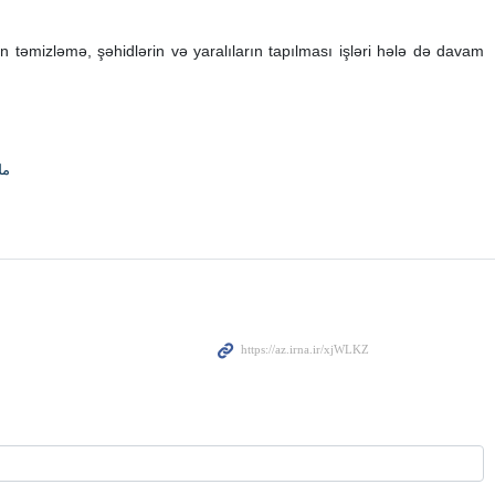
 təmizləmə, şəhidlərin və yaralıların tapılması işləri hələ də davam
مل