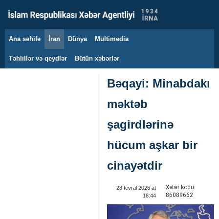
Ana səhifə
İran
Dünya
Multimedia
8 avqust 2026
Təhlillər və qeydlər
Bütün xəbərlər
Bəqayi: Minabdakı
məktəb
şagirdlərinə
hücum aşkar bir
cinayətdir ‌
Xəbər kodu:
28 fevral 2026 at
86089662
18:44