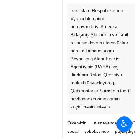
İran İslam Respublikasının
Vyanadakı daimi
nümayəndəliyi Amerika
Birləşmiş Ştatlarının və İsrail
rejiminin davamlı təcavüzkar
hərəkətlərindən sonra
Beynəlxalq Atom Enerjisi
Agentliyinin (BAEA) baş
direktoru Rafael Qrossiyə
məktub ünvanlayaraq,
Qubernatorlar Şurasının təcili
növbədənkənar iclasının
keçirilməsini istəyib.
♿︎
Ölkəmizin nümayəndəliyi "X"
sosial şəbəkəsində paylaşdığı