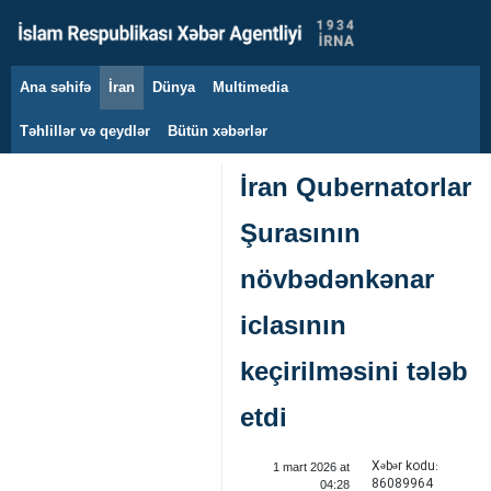
Ana səhifə
İran
Dünya
Multimedia
9 avqust 2026
Təhlillər və qeydlər
Bütün xəbərlər
İran Qubernatorlar
Şurasının
növbədənkənar
iclasının
keçirilməsini tələb
etdi
Xəbər kodu:
1 mart 2026 at
86089964
04:28