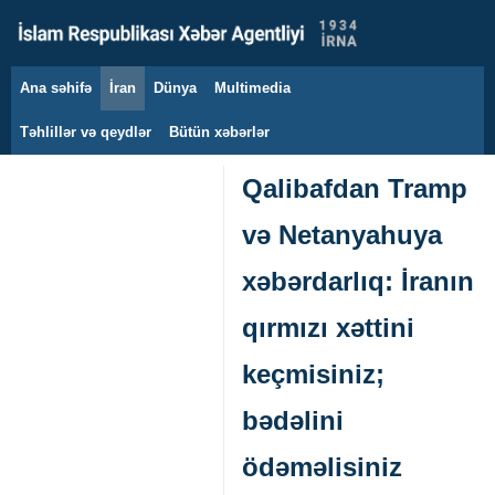
Ana səhifə
İran
Dünya
Multimedia
7 avqust 2026
Təhlillər və qeydlər
Bütün xəbərlər
Qalibafdan Tramp
və Netanyahuya
xəbərdarlıq: İranın
qırmızı xəttini
keçmisiniz;
bədəlini
ödəməlisiniz