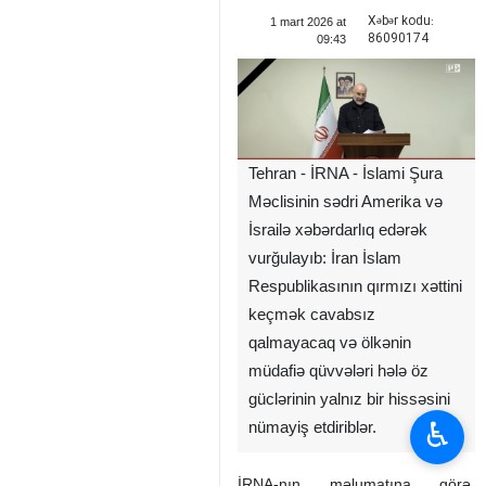
Xəbər kodu:
1 mart 2026 at
86090174
09:43
Tehran - İRNA - İslami Şura
Məclisinin sədri Amerika və
İsrailə xəbərdarlıq edərək
vurğulayıb: İran İslam
Respublikasının qırmızı xəttini
keçmək cavabsız
qalmayacaq və ölkənin
müdafiə qüvvələri hələ öz
güclərinin yalnız bir hissəsini
♿︎
nümayiş etdiriblər.
İRNA-nın məlumatına görə,