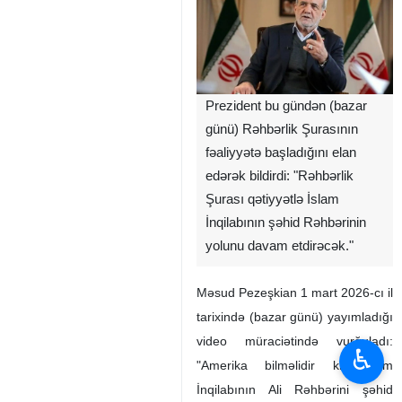
Prezident bu gündən (bazar
günü) Rəhbərlik Şurasının
fəaliyyətə başladığını elan
edərək bildirdi: "Rəhbərlik
Şurası qətiyyətlə İslam
İnqilabının şəhid Rəhbərinin
yolunu davam etdirəcək."
Məsud Pezeşkian 1 mart 2026-cı il
tarixində (bazar günü) yayımladığı
video müraciətində vurğuladı:
♿︎
"Amerika bilməlidir ki, İslam
İnqilabının Ali Rəhbərini şəhid