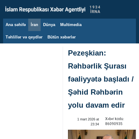
Ana səhifə
İran
Dünya
Multimedia
7 avqust 2026
Təhlillər və qeydlər
Bütün xəbərlər
Pezeşkian:
Rəhbərlik Şurası
fəaliyyətə başladı /
Şəhid Rəhbərin
yolu davam edir
Xəbər kodu:
1 mart 2026 at
86090935
23:34