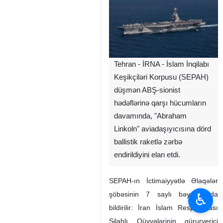
Tehran - İRNA - İslam İnqilabı
Keşikçiləri Korpusu (SEPAH)
düşmən ABŞ-sionist
hədəflərinə qarşı hücumların
davamında, "Abraham
Linkoln" aviadaşıyıcısına dörd
ballistik raketlə zərbə
endirildiyini elan etdi.
SEPAH-ın İctimaiyyətlə Əlaqələr
şöbəsinin 7 saylı bəyanatında
♿︎
bildirilir: İran İslam Respublikası
Silahlı Qüvvələrinin qürurverici