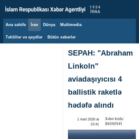
Ana səhifə
İran
Dünya
Multimedia
9 avqust 2026
Təhlillər və qeydlər
Bütün xəbərlər
SEPAH: "Abraham
Linkoln"
aviadaşıyıcısı 4
ballistik raketlə
hədəfə alındı ‌
Xəbər kodu:
1 mart 2026 at
86090941
23:41