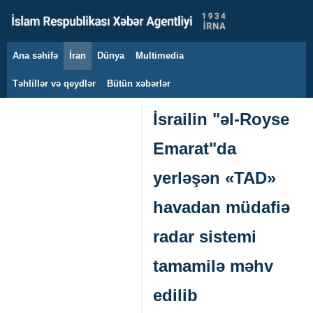
Ana səhifə
İran
Dünya
Multimedia
8 avqust 2026
Təhlillər və qeydlər
Bütün xəbərlər
İsrailin "əl-Royse
Emarat"da
yerləşən «TAD»
havadan müdafiə
radar sistemi
tamamilə məhv
edilib