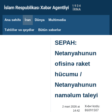
Ana səhifə
İran
Dünya
Multimedia
8 avqust 2026
Təhlillər və qeydlər
Bütün xəbərlər
SEPAH:
Netanyahunun
ofisinə raket
hücumu /
Netanyahunun
naməlum taleyi ‌
Xəbər kodu:
2 mart 2026 at
86091507
14:42