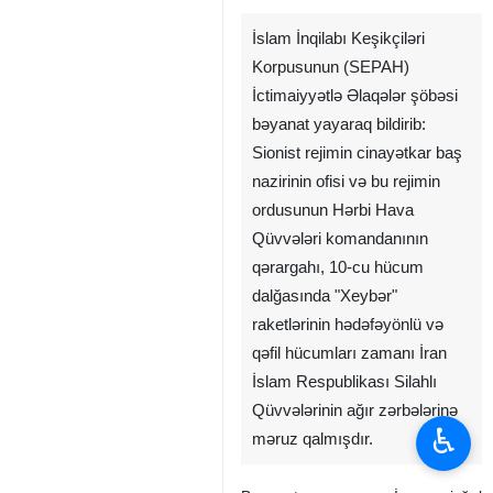
İslam İnqilabı Keşikçiləri
Korpusunun (SEPAH)
İctimaiyyətlə Əlaqələr şöbəsi
bəyanat yayaraq bildirib:
Sionist rejimin cinayətkar baş
nazirinin ofisi və bu rejimin
ordusunun Hərbi Hava
Qüvvələri komandanının
qərargahı, 10-cu hücum
dalğasında "Xeybər"
raketlərinin hədəfəyönlü və
qəfil hücumları zamanı İran
İslam Respublikası Silahlı
Qüvvələrinin ağır zərbələrinə
♿︎
məruz qalmışdır.