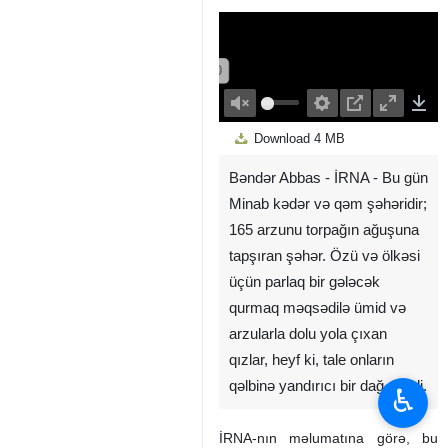
00:00
Play
Unmute
Settings
PIP
Enter
Down
Download
4 MB
fullscreen
Bəndər Abbas - İRNA - Bu gün
Minab kədər və qəm şəhəridir;
165 arzunu torpağın ağuşuna
tapşıran şəhər. Özü və ölkəsi
üçün parlaq bir gələcək
qurmaq məqsədilə ümid və
arzularla dolu yola çıxan
qızlar, heyf ki, tale onların
qəlbinə yandırıcı bir dağ çəkdi.
♿︎
İRNA-nın məlumatına görə, bu