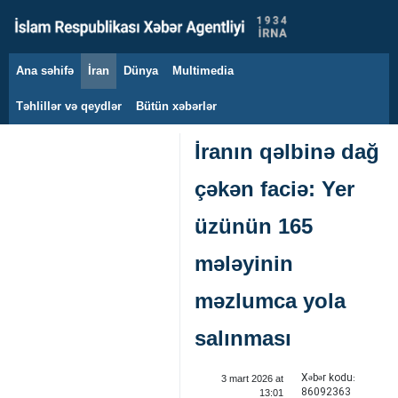
Ana səhifə
İran
Dünya
Multimedia
7 avqust 2026
Təhlillər və qeydlər
Bütün xəbərlər
İranın qəlbinə dağ
çəkən faciə: Yer
üzünün 165
mələyinin
məzlumca yola
salınması
Xəbər kodu:
3 mart 2026 at
86092363
13:01