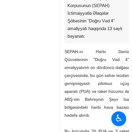
Korpusunun (SEPAH)
İctimaiyyətlə Əlaqələr
Şöbəsinin "Doğru Vəd 4"
əməliyyatı haqqında 13 saylı
bəyanatı:
SEPAH-ın Hərbi Dəniz
Qüvvələrinin "Doğru Vəd 4"
əməliyyatının on dördüncü dalğası
çərçivəsində, bu gün səhər tezdən
genişmiqyaslı pilotsuz uçuş
aparatı (PUA) və raket hücumu ilə
ABŞ-nin Bəhreynin Şeyx İsa
bölgəsindəki hərbi hava bazası
♿︎
hədəfə alınıb.
Bu hücumda 20 PUA və 3 raket