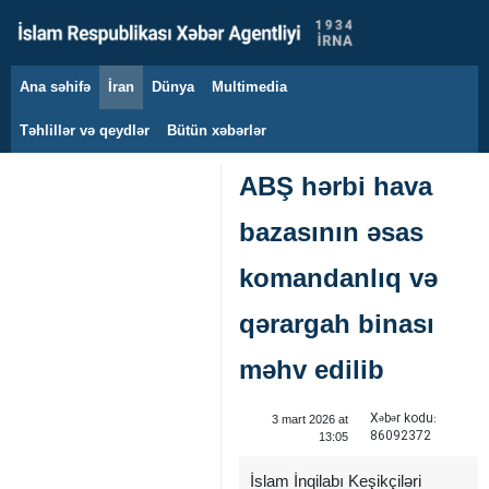
Ana səhifə
İran
Dünya
Multimedia
7 avqust 2026
Təhlillər və qeydlər
Bütün xəbərlər
ABŞ hərbi hava
bazasının əsas
komandanlıq və
qərargah binası
məhv edilib
Xəbər kodu:
3 mart 2026 at
86092372
13:05
İslam İnqilabı Keşikçiləri