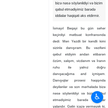
bizə nəsə söylənildiyi və bizim
qəbul etmədiyimiz barədə
iddialar həqiqəti əks etdirmir.
İsmayıl Bəqayi bu gün səhər
keçirdiyi mətbuat konfransında
dedi: Mən Yəzdli bir kəndli kimi
sizinlə danışıram. Bu vəzifəni
qəbul etdiyim andan etibarən
özüm, xalqım, vicdanım və İranın
ruhu ilə yalnız doğru
danışacağıma and içmişəm.
Danışıqlar prosesi haqqında
deyilənlər və son mərhələdə bizə
nəsə söylənildiyi və bizim qəbul
♿︎
etmədiyimiz barədə iddialar
yalandır. Gəlin icazə verməyək ki,