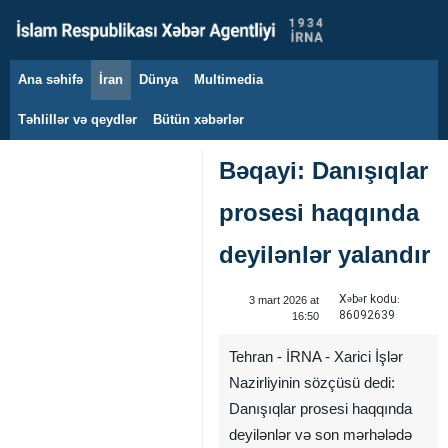
Ana səhifə
İran
Dünya
Multimedia
7 avqust 2026
Təhlillər və qeydlər
Bütün xəbərlər
Bəqayi: Danışıqlar
prosesi haqqında
deyilənlər yalandır
Xəbər kodu:
3 mart 2026 at
86092639
16:50
Tehran - İRNA - Xarici İşlər
Nazirliyinin sözçüsü dedi:
Danışıqlar prosesi haqqında
deyilənlər və son mərhələdə