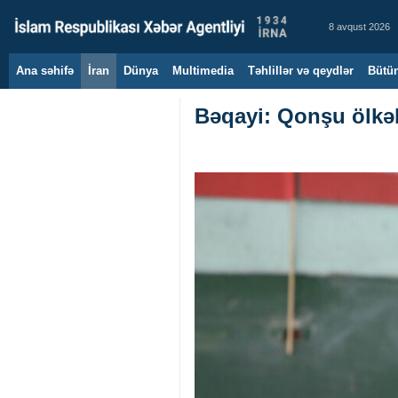
8 avqust 2026
Ana səhifə
İran
Dünya
Multimedia
Təhlillər və qeydlər
Bütün
Bəqayi: Qonşu ölkəl