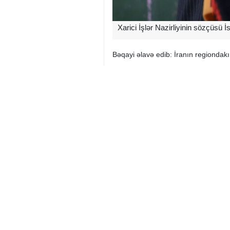
Xarici İşlər Nazirliyinin sözçüsü 
Bəqayi əlavə edib: İranın regiondakı
Xarici İşlər Nazirliyinin sözçüsü vurğ
İran
Hərbi
0 Persons