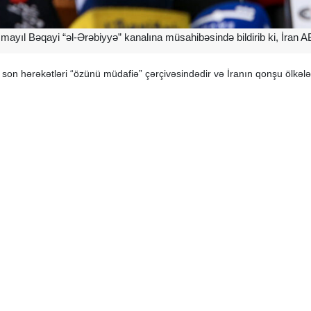
İsmayıl Bəqayi “əl-Ərəbiyyə” kanalına müsahibəsində bildirib ki, İran 
 son hərəkətləri “özünü müdafiə” çərçivəsindədir və İranın qonşu ölkələ
ulayıb ki, İran Silahlı Qüvvələri diqqətlə yalnız ABŞ bazalarını hədəf alır.