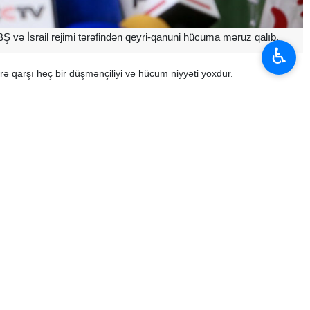
ABŞ və İsrail rejimi tərəfindən qeyri-qanuni hücuma məruz qalıb.
♿︎
rə qarşı heç bir düşmənçiliyi və hücum niyyəti yoxdur.