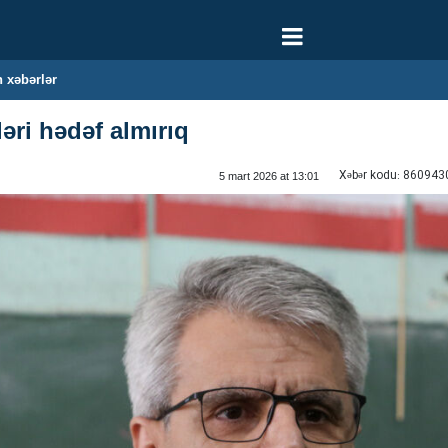
 xəbərlər
əri hədəf almırıq
Xəbər kodu:
860943
5 mart 2026 at 13:01