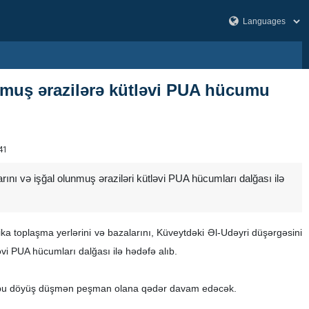
unmuş ərazilərə kütləvi PUA hücumu
41
ını və işğal olunmuş əraziləri kütləvi PUA hücumları dalğası ilə
 toplaşma yerlərini və bazalarını, Küveytdəki Əl-Udəyri düşərgəsini
ləvi PUA hücumları dalğası ilə hədəfə alıb.
 və bu döyüş düşmən peşman olana qədər davam edəcək.