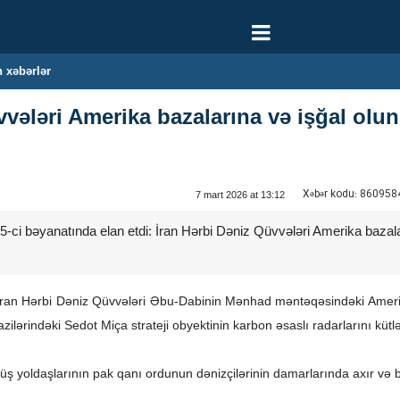
 xəbərlər
vvələri Amerika bazalarına və işğal ol
Xəbər kodu:
860958
7 mart 2026 at 13:12
-ci bəyanatında elan etdi: İran Hərbi Dəniz Qüvvələri Amerika bazalar
İran Hərbi Dəniz Qüvvələri Əbu-Dabinin Mənhad məntəqəsindəki Amerika
azilərindəki Sedot Miça strateji obyektinin karbon əsaslı radarlarını küt
yüş yoldaşlarının pak qanı ordunun dənizçilərinin damarlarında axır