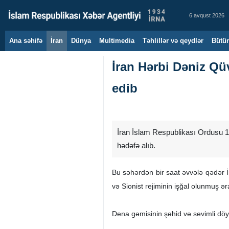
6 avqust 2026
Ana səhifə
İran
Dünya
Multimedia
Təhlillər və qeydlər
Bütün
İran Hərbi Dəniz Qü
edib
İran İslam Respublikası Ordusu 15
hədəfə alıb.
Bu səhərdən bir saat əvvələ qədər 
və Sionist rejiminin işğal olunmuş ər
Dena gəmisinin şəhid və sevimli dö