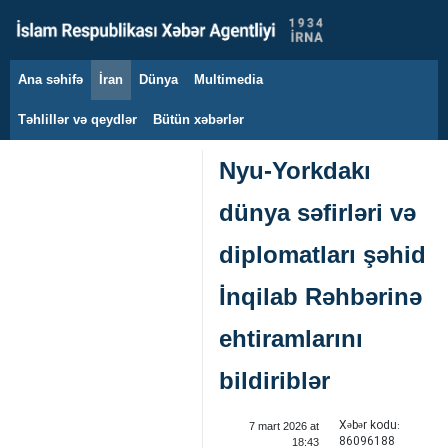
Ana səhifə
İran
Dünya
Multimedia
7 avqust 2026
Təhlillər və qeydlər
Bütün xəbərlər
Nyu-Yorkdakı
dünya səfirləri və
diplomatları şəhid
İnqilab Rəhbərinə
ehtiramlarını
bildiriblər
Xəbər kodu:
7 mart 2026 at
86096188
18:43