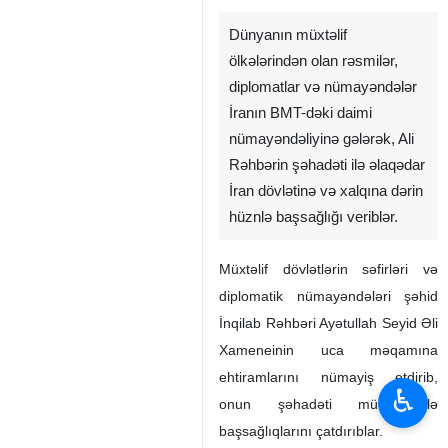
Dünyanın müxtəlif
ölkələrindən olan rəsmilər,
diplomatlar və nümayəndələr
İranın BMT-dəki daimi
nümayəndəliyinə gələrək, Ali
Rəhbərin şəhadəti ilə əlaqədar
İran dövlətinə və xalqına dərin
hüznlə başsağlığı veriblər. ‌
Müxtəlif dövlətlərin səfirləri və
diplomatik nümayəndələri şəhid
İnqilab Rəhbəri Ayətullah Seyid Əli
Xameneinin uca məqamına
ehtiramlarını nümayiş etdirib,
♿︎
onun şəhadəti münasibətilə
başsağlıqlarını çatdırıblar.