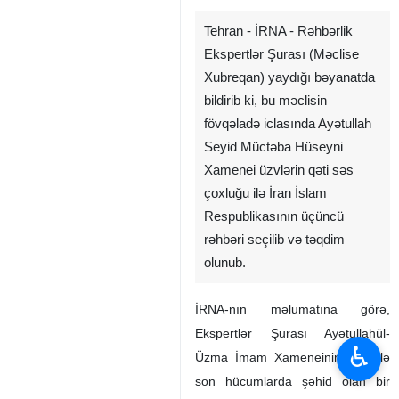
Tehran - İRNA - Rəhbərlik
Ekspertlər Şurası (Məclise
Xubreqan) yaydığı bəyanatda
bildirib ki, bu məclisin
fövqəladə iclasında Ayətullah
Seyid Müctəba Hüseyni
Xamenei üzvlərin qəti səs
çoxluğu ilə İran İslam
Respublikasının üçüncü
rəhbəri seçilib və təqdim
olunub.
İRNA-nın məlumatına görə,
Ekspertlər Şurası Ayətullahül-
♿︎
Üzma İmam Xameneinin, habelə
son hücumlarda şəhid olan bir