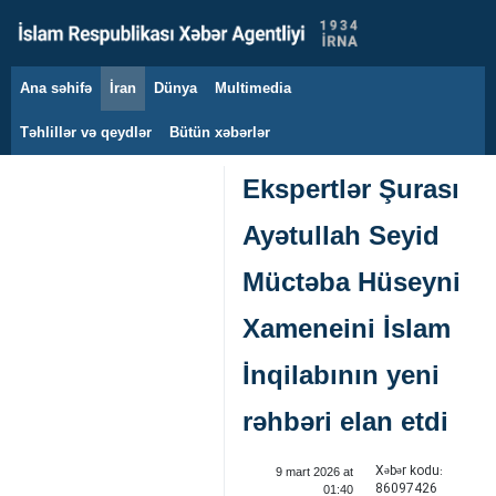
Ana səhifə
İran
Dünya
Multimedia
7 avqust 2026
Təhlillər və qeydlər
Bütün xəbərlər
Ekspertlər Şurası
Ayətullah Seyid
Müctəba Hüseyni
Xameneini İslam
İnqilabının yeni
rəhbəri elan etdi
Xəbər kodu:
9 mart 2026 at
86097426
01:40