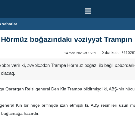
 xəbərlər
l: Hörmüz boğazındakı vəziyyət Trampı
Xəbər kodu:
861020
14 mart 2026 at 15:39
əbər verir ki, əvvəlcədən Trampa Hörmüz boğazı ilə bağlı xəbərdarlıq
 olacaq.
rgə Qərargah Rəisi general Den Kin Trampa bildirmişdi ki, ABŞ-nin hü
general Kin bir neçə brifinqdə izah etmişdi ki, ABŞ rəsmiləri uzun mü
lə bağlamağa hazırdır.