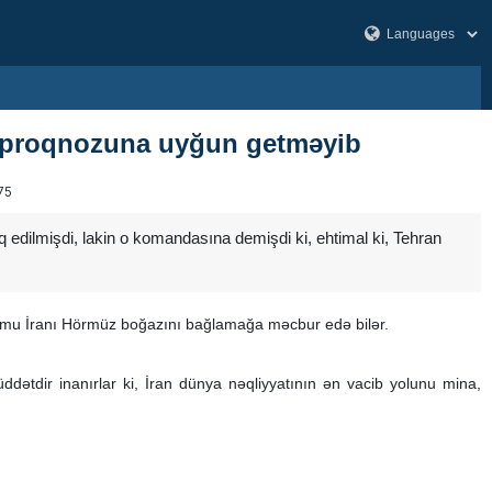
n proqnozuna uyğun getməyib
75
 edilmişdi, lakin o komandasına demişdi ki, ehtimal ki, Tehran
cumu İranı Hörmüz boğazını bağlamağa məcbur edə bilər.
ddətdir inanırlar ki, İran dünya nəqliyyatının ən vacib yolunu mina,