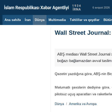
6 avqust 2026
Ana səhifə
İran
Dünya
Multimedia
Təhlillər və qeydlər
Bütün
Wall Street Journa
ABŞ mediası Wall Street Journal x
boğazı bağlamazdan əvvəl təslim
Qəzetin yazdığına görə, ABŞ-nin Bi
Məlumatlı şəxslərin dediyinə görə, 
pilotsuz uçuş aparatları və raketlər
Dünya
Amerika və Avropa