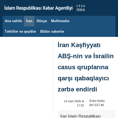
Ana səhifə
İran
Dünya
Multimedia
8 avqust 2026
Təhlillər və qeydlər
Bütün xəbərlər
İran Kəşfiyyatı
ABŞ-nin və İsrailin
casus qruplarına
qarşı qabaqlayıcı
zərbə endirdi
Xəbər kodu:
14 mart 2026 at
86102146
17:52
İran İslam Respublikası