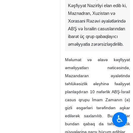
Kəşfiyyat Nazirliyi elan edib ki,
Maznadran, Xuzistan və
Xorasani Rəzəvi əyalətlərində
ABŞ və İsrailin casuslarından
ibarət üç qrup qabaqlayıcı
əməliyyatla zərərsizləşdirilib.
Məlumat və əlavə kəşfiyyat
əməliyyatları nəticəsində,
Mazandaran əyalətində
təhlükəsizlik əleyhinə fəaliyyət
planlaşdıran 10 nəfərlik ABŞ-İsrail
casus qrupu İmam Zamanın (ə)
gizli əsgərləri tərəfindən aşkar
edilərək saxlanılıb. Bu şəxslər
♿︎
bundan qabaq da təhlükəsizlik
qüvvələrinə qarşı hücum ediblər.