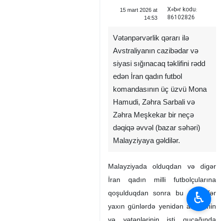
Xəbər kodu:
15 mart 2026 at
86102826
14:53
Vətənpərvərlik qərarı ilə
Avstraliyanın cazibədar və
siyasi sığınacaq təklifini rədd
edən İran qadın futbol
komandasının üç üzvü Mona
Hamudi, Zəhra Sarbali və
Zəhra Meşkekar bir neçə
dəqiqə əvvəl (bazar səhəri)
Malayziyaya gəldilər.
Malayziyada olduqdan və digər
İran qadın milli futbolçularına
♿︎
qoşulduqdan sonra bu üç nəfər
yaxın günlərdə yenidən ailələrinin
və vətənlərinin isti qucağında