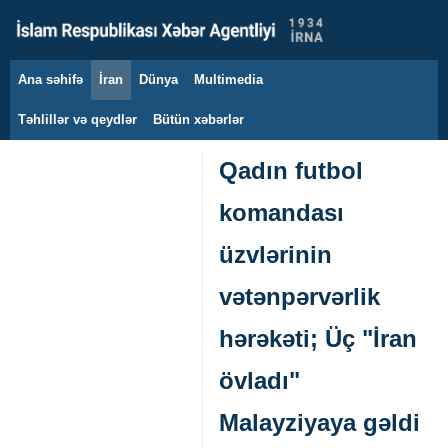
Ana səhifə
İran
Dünya
Multimedia
6 avqust 2026
Təhlillər və qeydlər
Bütün xəbərlər
Qadın futbol
komandası
üzvlərinin
vətənpərvərlik
hərəkəti; Üç "İran
övladı"
Malayziyaya gəldi