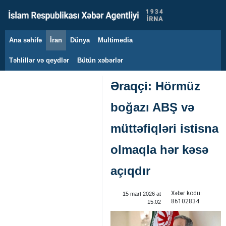
Ana səhifə
İran
Dünya
Multimedia
8 avqust 2026
Təhlillər və qeydlər
Bütün xəbərlər
Əraqçi: Hörmüz
boğazı ABŞ və
müttəfiqləri istisna
olmaqla hər kəsə
açıqdır
Xəbər kodu:
15 mart 2026 at
86102834
15:02