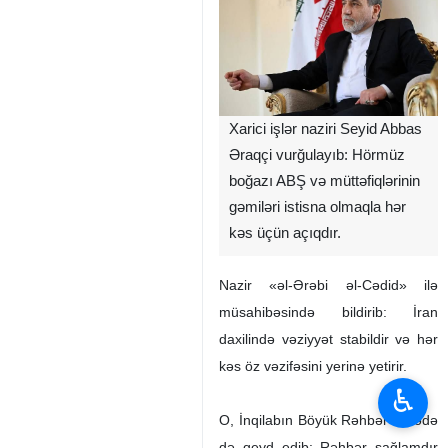
Xarici işlər naziri Seyid Abbas
Əraqçi vurğulayıb: Hörmüz
boğazı ABŞ və müttəfiqlərinin
gəmiləri istisna olmaqla hər
kəs üçün açıqdır.
Nazir «əl-Ərəbi əl-Cədid» ilə
müsahibəsində bildirib: İran
daxilində vəziyyət stabildir və hər
kəs öz vəzifəsini yerinə yetirir.
♿︎
O, İnqilabın Böyük Rəhbər barədə
də qeyd edib: Rəhbər sağlamdır