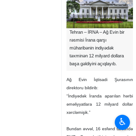
Tehran – İRNA – Ağ Evin bir
rəsmisi İrana qarşı
müharibənin indiyədək
təxminən 12 milyard dollara
başa gəldiyini açıqlayıb.
Ağ Evin İqtisadi Şurasının
direktoru bildirib:
“İndiyədək İranda aparılan hərbi
əməliyyatlara 12 milyard dollar
xərcləmişik.”
♿︎
Bundan əvvəl, 16 esfənd tarixində