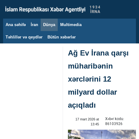
Ana səhifə
İran
Dünya
Multimedia
8 avqust 2026
Təhlillər və qeydlər
Bütün xəbərlər
Ağ Ev İrana qarşı
müharibənin
xərclərini 12
milyard dollar
açıqladı
Xəbər kodu:
17 mart 2026 at
86103926
13:45