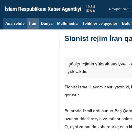
6 avqust 2026
Ana səhifə
İran
Dünya
Multimedia
Təhlillər və qeydlər
Bütün
Sionist rejim İran qa
İşğalçı rejimin yüksək səviyyəli k
yüksəkdir.
Sionist Israel Hayom nəşri yazıb ki,
qoruyur.
Bu arada İsrail ordusunun Baş Qərar
uzunmüddətli təzyiq və müharibələr
O, eyni zamanda xəbərdarlıq edib ki, 