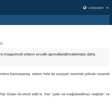
33
iyi və müqaviməti onların əvvəlki qiymətləndirmələrindən daha
hücumlara baxmayaraq, sistem hələ də vəziyyət üzərində yüksək nəzarəti
ir Golan də etiraf edib ki, İran “çətin və məğlubedilməz rəqibdir” və