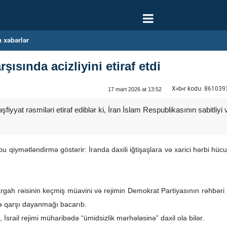
 xəbərlər
rşısında acizliyini etiraf etdi
Xəbər kodu:
861039
17 mart 2026 at 13:52
əşfiyyat rəsmiləri etiraf ediblər ki, İran İslam Respublikasının sabitl
 bu qiymətləndirmə göstərir: İranda daxili iğtişaşlara və xarici hərbi 
gah rəisinin keçmiş müavini və rejimin Demokrat Partiyasının rəhbəri Ya
ə qarşı dayanmağı bacarıb.
İsrail rejimi müharibədə “ümidsizlik mərhələsinə” daxil ola bilər.