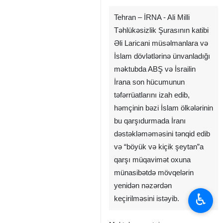
Tehran – İRNA - Ali Milli
Təhlükəsizlik Şurasının katibi
Əli Laricani müsəlmanlara və
İslam dövlətlərinə ünvanladığı
məktubda ABŞ və İsrailin
İrana son hücumunun
təfərrüatlarını izah edib,
həmçinin bəzi İslam ölkələrinin
bu qarşıdurmada İranı
dəstəkləməməsini tənqid edib
və “böyük və kiçik şeytan”a
qarşı müqavimət oxuna
münasibətdə mövqelərin
yenidən nəzərdən
♿︎
keçirilməsini istəyib.