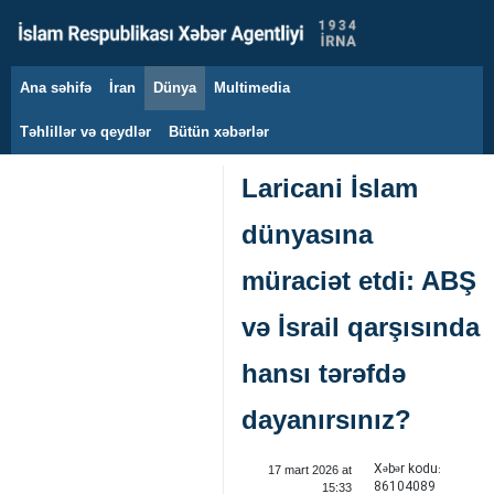
Ana səhifə
İran
Dünya
Multimedia
8 avqust 2026
Təhlillər və qeydlər
Bütün xəbərlər
Laricani İslam
dünyasına
müraciət etdi: ABŞ
və İsrail qarşısında
hansı tərəfdə
dayanırsınız?
Xəbər kodu:
17 mart 2026 at
86104089
15:33