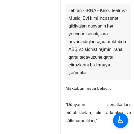
Tehran - İRNA - Kino, Teatr və
Musiqi Evi kimi incəsənət
gildiyaları dünyanın hər
yerindən sənətçilərə
ünvanladıqları açıq məktubda
ABŞ və sionist rejimin İrana
qarşı təcavüzünə qarşı
etirazlarını bildirməyə
çağırıblar.
Məktubun mətni belədir:
"Dünyanın sənətkarları,
mütəfəkkirləri, elm adamları və
♿︎
sülhməramlıları;"