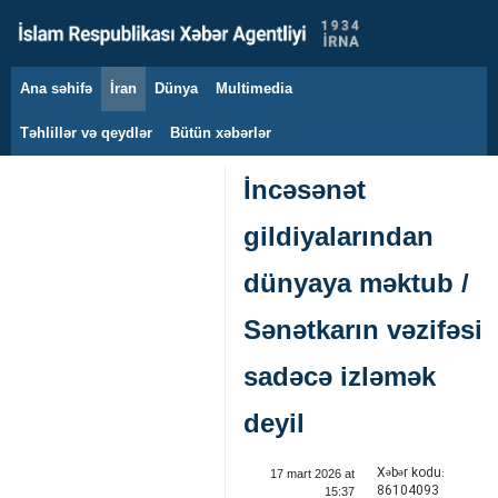
Ana səhifə
İran
Dünya
Multimedia
7 avqust 2026
Təhlillər və qeydlər
Bütün xəbərlər
İncəsənət
gildiyalarından
dünyaya məktub /
Sənətkarın vəzifəsi
sadəcə izləmək
deyil
Xəbər kodu:
17 mart 2026 at
86104093
15:37