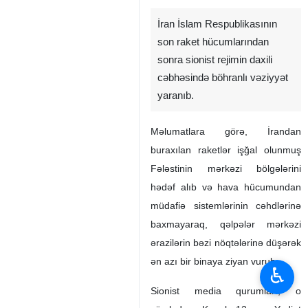
İran İslam Respublikasının
son raket hücumlarından
sonra sionist rejimin daxili
cəbhəsində böhranlı vəziyyət
yaranıb.
Məlumatlara görə, İrandan
buraxılan raketlər işğal olunmuş
Fələstinin mərkəzi bölgələrini
hədəf alıb və hava hücumundan
müdafiə sistemlərinin cəhdlərinə
baxmayaraq, qəlpələr mərkəzi
ərazilərin bəzi nöqtələrinə düşərək
ən azı bir binaya ziyan vurub.
♿︎
Sionist media qurumları, o