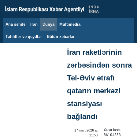
Ana səhifə
İran
Dünya
Multimedia
10 avqust 2026
Təhlillər və qeydlər
Bütün xəbərlər
İran raketlərinin
zərbəsindən sonra
Tel‑Əviv ətrafı
qatarın mərkəzi
stansiyası
bağlandı
Xəbər kodu:
17 mart 2026 at
86104353
21:50