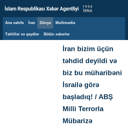
Ana səhifə
İran
Dünya
Multimedia
7 avqust 2026
Təhlillər və qeydlər
Bütün xəbərlər
İran bizim üçün
təhdid deyildi və
biz bu müharibəni
İsrailə görə
başladıq! / ABŞ
Milli Terrorla
Mübarizə