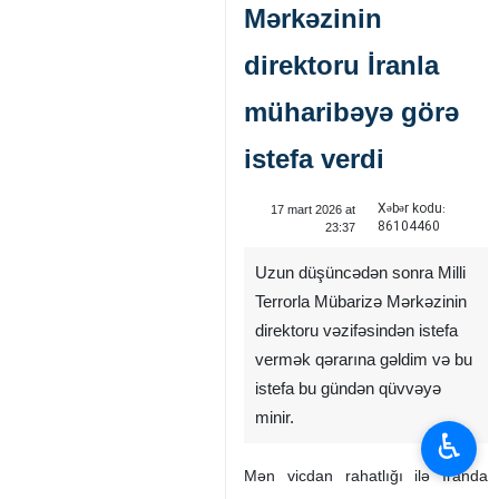
Mərkəzinin
direktoru İranla
müharibəyə görə
istefa verdi
Xəbər kodu:
17 mart 2026 at
86104460
23:37
Uzun düşüncədən sonra Milli
Terrorla Mübarizə Mərkəzinin
direktoru vəzifəsindən istefa
vermək qərarına gəldim və bu
istefa bu gündən qüvvəyə
minir.
♿︎
Mən vicdan rahatlığı ilə İranda