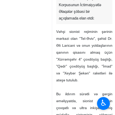
Korpusunun İctimaiyyətlə
Əlaqələr şöbəsi bir
açıqlamada elan etdi:
Vəhşi sionist rejiminin şərinin
mərkəzi olan "Tel-Əviv", şəhid Dr.
Əli Laricani və onun yoldaşlarının
qanının qisasını almaq üçün
"Xürrəmşəhr 4" çoxdöyüş başlığı,
"Qədr" çoxdöyüş başlığı, "İmad"
və "Xeybər Şekən" raketləri ilə
atəşə tutulub.
Bu ildırım sürətli və gərgin
♿︎
əməliyyatda, sionist rejiminin
çoxqatlı və ultra inkişaf etmiş
müdafiə sisteminin çökməsi