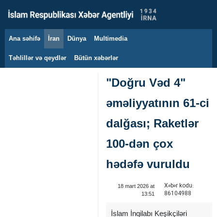
Ana səhifə
İran
Dünya
Multimedia
9 avqust 2026
Təhlillər və qeydlər
Bütün xəbərlər
"Doğru Vəd 4"
əməliyyatının 61-ci
dalğası; Raketlər
100-dən çox
hədəfə vuruldu
Xəbər kodu:
18 mart 2026 at
86104988
13:51
İslam İnqilabı Keşikçiləri