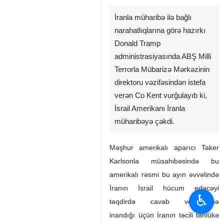
İranla müharibə ilə bağlı
narahatlıqlarına görə hazırkı
Donald Tramp
administrasiyasında ABŞ Milli
Terrorla Mübarizə Mərkəzinin
direktoru vəzifəsindən istefa
verən Co Kent vurğulayıb ki,
İsrail Amerikanı İranla
müharibəyə çəkdi.
Məşhur amerikalı aparıcı Taker
Karlsonla müsahibəsində bu
amerikalı rəsmi bu ayın əvvəlində
İranın İsrail hücum edəcəyi
♿︎
təqdirdə cavab verəcəyinə
inandığı üçün İranın təcili təhlükə