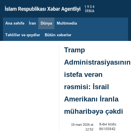
Ana səhifə
İran
Dünya
Multimedia
6 avqust 2026
Təhlillər və qeydlər
Bütün xəbərlər
Tramp
Administrasiyasının
istefa verən
rəsmisi: İsrail
Amerikanı İranla
müharibəyə çəkdi
Xəbər kodu:
19 mart 2026 at
86105842
12:52