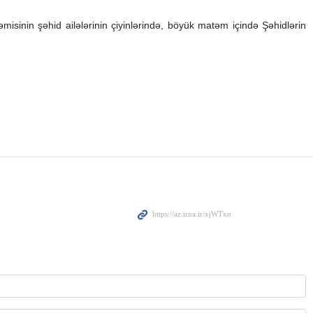
isinin şəhid ailələrinin çiyinlərində, böyük matəm içində Şəhidlərin