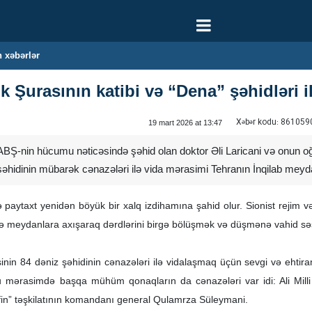
 xəbərlər
lik Şurasının katibi və “Dena” şəhidləri 
Xəbər kodu:
861059
19 mart 2026 at 13:47
ABŞ-nin hücumu nəticəsində şəhid olan doktor Əli Laricani və onun o
əhidinin mübarək cənazələri ilə vida mərasimi Tehranın İnqilab meyda
 paytaxt yenidən böyük bir xalq izdihamına şahid olur. Sionist rejim 
ə meydanlara axışaraq dərdlərini birgə bölüşmək və düşmənə vahid səs
nin 84 dəniz şəhidinin cənazələri ilə vidalaşmaq üçün sevgi və ehtiram
 Bu mərasimdə başqa mühüm qonaqların da cənazələri var idi: Ali Milli 
fin” təşkilatının komandanı general Qulamrza Süleymani.