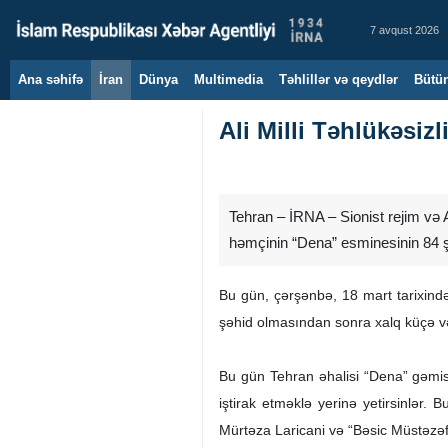
7 avqust 2026
Ana səhifə
İran
Dünya
Multimedia
Təhlillər və qeydlər
Bütün
Ali Milli Təhlükəsiz
Tehran – İRNA – Sionist rejim və 
həmçinin “Dena” esminesinin 84 ş
Bu gün, çərşənbə, 18 mart tarixində
şəhid olmasından sonra xalq küçə v
Bu gün Tehran əhalisi “Dena” gəmisi
iştirak etməklə yerinə yetirsinlər.
Mürtəza Laricani və “Bəsic Müstəzə