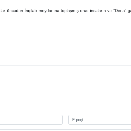
lar öncədən İnqilab meydanına toplaşmış oruc insaların və “Dena” gəm