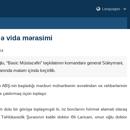
ilə vida mərasimi
04
ğlu, “Bəsic Müstəzəfin” təşkilatının komandanı general Süleymani,
nında matəm içində keçirilib.
və ABŞ-nin başladığı məcburi müharibənin əvvəlindən və rəhbərlərinin
 çatdırmaq üçün toplaşır.
 dolu bir görüşə toplaşmışdı ki, öz borclarını hörmət əlaməti olaraq
Təhlükəsizlik Şurasının katibi doktor Əli Laricani, onun oğlu doktor