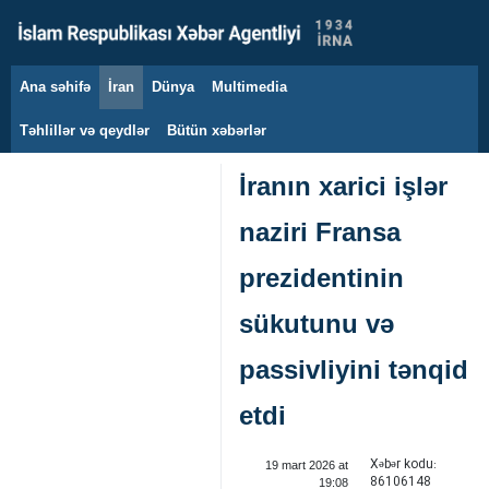
Ana səhifə
İran
Dünya
Multimedia
6 avqust 2026
Təhlillər və qeydlər
Bütün xəbərlər
İranın xarici işlər
naziri Fransa
prezidentinin
sükutunu və
passivliyini tənqid
etdi
Xəbər kodu:
19 mart 2026 at
86106148
19:08