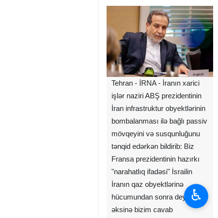
Tehran - İRNA - İranın xarici
işlər naziri ABŞ prezidentinin
İran infrastruktur obyektlərinin
bombalanması ilə bağlı passiv
mövqeyini və susqunluğunu
tənqid edərkən bildirib: Biz
Fransa prezidentinin hazırkı
"narahatlıq ifadəsi" İsrailin
İranın qaz obyektlərinə
♿︎
hücumundan sonra deyil,
əksinə bizim cavab